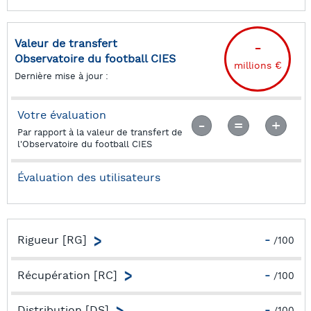
Valeur de transfert
-
Observatoire du football CIES
millions €
Dernière mise à jour :
Votre évaluation
Par rapport à la valeur de transfert de
l'Observatoire du football CIES
Évaluation des utilisateurs
Rigueur [RG]
-
/100
Capacité à minimiser les chances des adversaires par
une forte présence dans les duels
Récupération [RC]
-
/100
Capacité à minimiser les chances des adversaires par un
bon travail d’interception