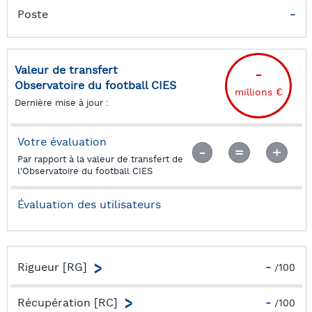
Poste
-
Valeur de transfert
-
Observatoire du football CIES
millions €
Dernière mise à jour :
Votre évaluation
Par rapport à la valeur de transfert de
l'Observatoire du football CIES
Évaluation des utilisateurs
Rigueur [RG]
-
/100
Capacité à minimiser les chances des adversaires par
une forte présence dans les duels
Récupération [RC]
-
/100