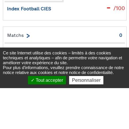
-
/100
Index Football CIES
Matchs
0
Uniquement rencontres de championnat au niveau
adulte
Buts
0
Ce site Internet utilise des cookies – limités à des cookies
Uniquement buts en championnat au niveau adulte
techniques et analytiques – afin de permettre votre navigation et
améliorer votre expérience du site.
Saisons
1
Pour plus d’informations, veuillez prendre connaissance de notre
Nombre de saisons disputées depuis le début de la
notice relative aux cookies
et notre
notice de confidentialité
.
carrière au niveau adulte
Clubs
1
Tout accepter
Personnaliser
Nombre de clubs depuis le début de la carrière au
niveau adulte
Mobilité
faible
Rapport entre le nombre de saisons disputées et le
nombre de clubs fréquentés
Indemnités
-
millions €
Sommes de transfert générées depuis le début de la
carrière au niveau adulte