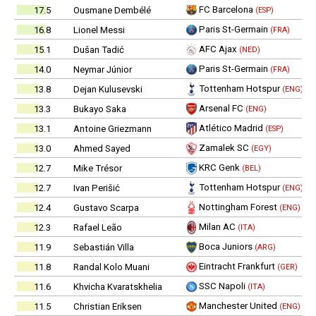
FC Barcelona
17.5
Ousmane Dembélé
(ESP)
Paris St-Germain
16.8
Lionel Messi
(FRA)
AFC Ajax
15.1
Dušan Tadić
(NED)
Paris St-Germain
14.0
Neymar Júnior
(FRA)
Tottenham Hotspur
13.8
Dejan Kulusevski
(ENG)
Arsenal FC
13.3
Bukayo Saka
(ENG)
Atlético Madrid
13.1
Antoine Griezmann
(ESP)
Zamalek SC
13.0
Ahmed Sayed
(EGY)
KRC Genk
12.7
Mike Trésor
(BEL)
Tottenham Hotspur
12.7
Ivan Perišić
(ENG)
Nottingham Forest
12.4
Gustavo Scarpa
(ENG)
Milan AC
12.3
Rafael Leão
(ITA)
Boca Juniors
11.9
Sebastián Villa
(ARG)
Eintracht Frankfurt
11.8
Randal Kolo Muani
(GER)
SSC Napoli
11.6
Khvicha Kvaratskhelia
(ITA)
Manchester United
11.5
Christian Eriksen
(ENG)