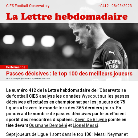
CIES Football Observatory
n°412 - 08/03/2023
Performance
Passes décisives : le top 100 des meilleurs joueurs
Photo: Maciej Rogowski Photo / Shutterstock.com
Le numéro 412 de la Lettre hebdomadaire de l’Observatoire
du football CIES analyse les données
Wyscout
sur les passes
décisives effectuées en championnat par les joueurs de 75
ligues à travers le monde lors des 365 derniers jours. En
pondérant le nombre de passes décisives par le coefficient
sportif des rencontres disputées,
Kevin De Bruyne
pointe en
tête devant
Ousmane Dembélé
et
Lionel Messi
.
Sept joueurs de Ligue 1 sont dans le top 100 : Messi, Neymar et