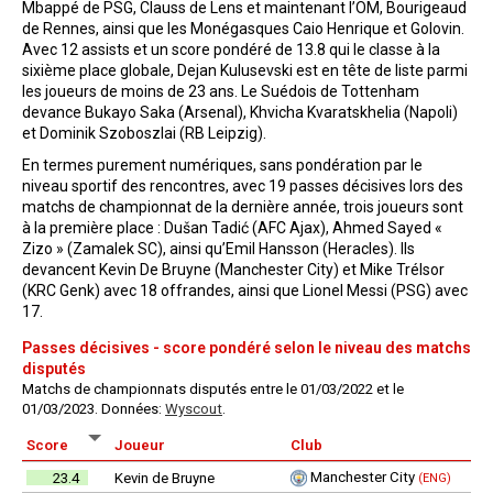
Mbappé de PSG, Clauss de Lens et maintenant l’OM, Bourigeaud
de Rennes, ainsi que les Monégasques Caio Henrique et Golovin.
Avec 12 assists et un score pondéré de 13.8 qui le classe à la
sixième place globale, Dejan Kulusevski est en tête de liste parmi
les joueurs de moins de 23 ans. Le Suédois de Tottenham
devance Bukayo Saka (Arsenal), Khvicha Kvaratskhelia (Napoli)
et Dominik Szoboszlai (RB Leipzig).
En termes purement numériques, sans pondération par le
niveau sportif des rencontres, avec 19 passes décisives lors des
matchs de championnat de la dernière année, trois joueurs sont
à la première place : Dušan Tadić (AFC Ajax), Ahmed Sayed «
Zizo » (Zamalek SC), ainsi qu’Emil Hansson (Heracles). Ils
devancent Kevin De Bruyne (Manchester City) et Mike Trélsor
(KRC Genk) avec 18 offrandes, ainsi que Lionel Messi (PSG) avec
17.
Passes décisives - score pondéré selon le niveau des matchs
disputés
Matchs de championnats disputés entre le 01/03/2022 et le
01/03/2023. Données:
Wyscout
.
Score
Joueur
Club
Manchester City
23.4
Kevin de Bruyne
(ENG)