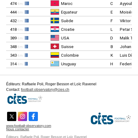
474
Maroc
C
Ayyoub B
€m
444
Equateur
E
Moisés C
€m
432
Suède
F
Viktor Gy
€m
418
Croatie
L
Petar Suč
€m
389
USA
D
Malik Til
€m
348
Suisse
B
Johan Ma
€m
343
Colombie
K
Luis Díaz
€m
314
Uruguay
H
Federico 
€m
279
Algérie
J
Ibrahim M
€m
277
Autriche
J
Paul Wan
€m
Éditeurs: Raffaele Poli, Roger Besson et Loïc Ravenel
Contact:
244
football.observatory@cies.ch
Japon
F
Ritsu Doa
€m
237
Ghana
L
Antoine 
€m
226
Canada
B
Jonathan
€m
226
Paraguay
D
Diego G
€m
209
République tchèque
A
Patrik Sc
€m
www.football-observatory.com
Nous contacter
190
Mexique
A
Armando 
€m
Éditeurs: Raffaele Poli, Roger Besson et Loïc Ravenel