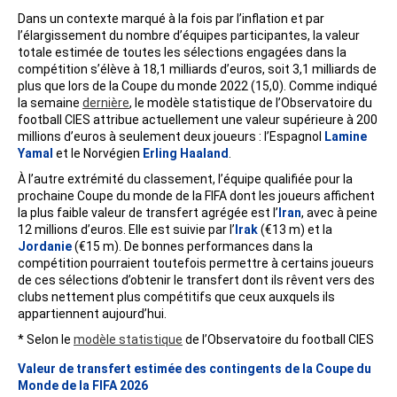
Dans un contexte marqué à la fois par l’inflation et par
l’élargissement du nombre d’équipes participantes, la valeur
totale estimée de toutes les sélections engagées dans la
compétition s’élève à 18,1 milliards d’euros, soit 3,1 milliards de
plus que lors de la Coupe du monde 2022 (15,0). Comme indiqué
la semaine
dernière
, le modèle statistique de l’Observatoire du
football CIES attribue actuellement une valeur supérieure à 200
millions d’euros à seulement deux joueurs : l’Espagnol
Lamine
Yamal
et le Norvégien
Erling Haaland
.
À l’autre extrémité du classement, l’équipe qualifiée pour la
prochaine Coupe du monde de la FIFA dont les joueurs affichent
la plus faible valeur de transfert agrégée est l’
Iran
, avec à peine
12 millions d’euros. Elle est suivie par l’
Irak
(€13 m) et la
Jordanie
(€15 m). De bonnes performances dans la
compétition pourraient toutefois permettre à certains joueurs
de ces sélections d’obtenir le transfert dont ils rêvent vers des
clubs nettement plus compétitifs que ceux auxquels ils
appartiennent aujourd’hui.
* Selon le
modèle statistique
de l’Observatoire du football CIES
Valeur de transfert estimée des contingents de la Coupe du
Monde de la FIFA 2026