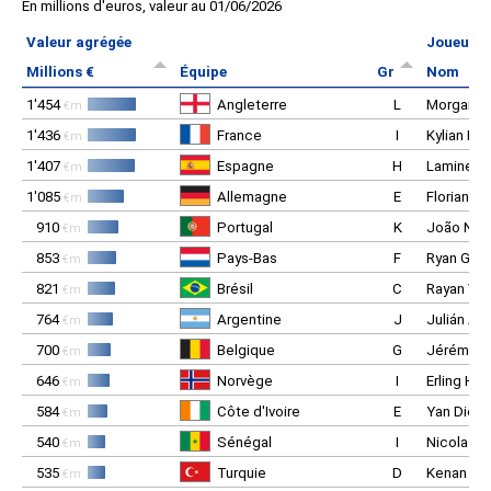
En millions d'euros, valeur au 01/06/2026
Valeur agrégée
Joueur le
Millions €
Équipe
Gr
Nom
1'454
Angleterre
L
Morgan R
€m
1'436
France
I
Kylian M
€m
1'407
Espagne
H
Lamine Y
€m
1'085
Allemagne
E
Florian Wi
€m
910
Portugal
K
João Nev
€m
853
Pays-Bas
F
Ryan Gra
€m
821
Brésil
C
Rayan Vit
€m
764
Argentine
J
Julián Álv
€m
700
Belgique
G
Jérémy D
€m
646
Norvège
I
Erling Ha
€m
584
Côte d'Ivoire
E
Yan Diom
€m
540
Sénégal
I
Nicolas 
€m
535
Turquie
D
Kenan Yil
€m