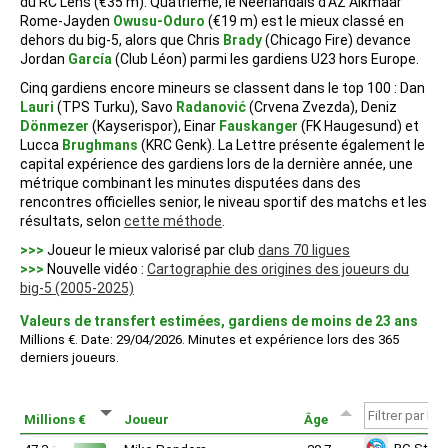
du RC Lens (€35 m). Quatrième, le Néerlandais d’AZ Alkmaar
Rome-Jayden
Owusu-Oduro
(€19 m) est le mieux classé en
dehors du big-5, alors que Chris
Brady
(Chicago Fire) devance
Jordan
García
(Club Léon) parmi les gardiens U23 hors Europe.
Cinq gardiens encore mineurs se classent dans le top 100 : Dan
Lauri
(TPS Turku), Savo
Radanović
(Crvena Zvezda), Deniz
Dönmezer
(Kayserispor), Einar
Fauskanger
(FK Haugesund) et
Lucca
Brughmans
(KRC Genk). La Lettre présente également le
capital expérience des gardiens lors de la dernière année, une
métrique combinant les minutes disputées dans des
rencontres officielles senior, le niveau sportif des matchs et les
résultats, selon
cette méthode
.
>>>
Joueur le mieux valorisé par club
dans 70 ligues
>>>
Nouvelle vidéo :
Cartographie des origines des joueurs du
big-5 (2005-2025)
Valeurs de transfert estimées, gardiens de moins de 23 ans
Millions €. Date: 29/04/2026. Minutes et expérience lors des 365
derniers joueurs.
Millions €
Joueur
Âge