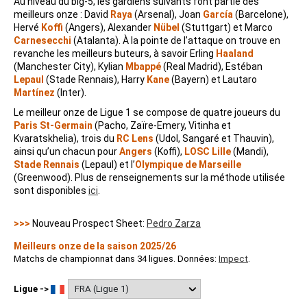
Au niveau du big-5, les gardiens suivants font partie des
meilleurs onze : David
Raya
(Arsenal), Joan
García
(Barcelone),
Hervé
Koffi
(Angers), Alexander
Nübel
(Stuttgart) et Marco
Carnesecchi
(Atalanta). À la pointe de l’attaque on trouve en
revanche les meilleurs buteurs, à savoir Erling
Haaland
(Manchester City), Kylian
Mbappé
(Real Madrid), Estéban
Lepaul
(Stade Rennais), Harry
Kane
(Bayern) et Lautaro
Martínez
(Inter).
Le meilleur onze de Ligue 1 se compose de quatre joueurs du
Paris St-Germain
(Pacho, Zaïre-Emery, Vitinha et
Kvaratskhelia), trois du
RC Lens
(Udol, Sangaré et Thauvin),
ainsi qu’un chacun pour
Angers
(Koffi),
LOSC Lille
(Mandi),
Stade Rennais
(Lepaul) et l’
Olympique de Marseille
(Greenwood). Plus de renseignements sur la méthode utilisée
sont disponibles
ici
.
>>>
Nouveau Prospect Sheet:
Pedro Zarza
Meilleurs onze de la saison 2025/26
Matchs de championnat dans 34 ligues. Données:
Impect
.
Ligue ->