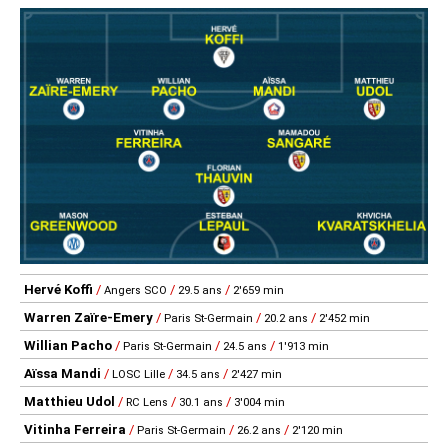
Hervé Koffi
/
/
/
Angers SCO
29.5 ans
2'659 min
Warren Zaïre-Emery
/
/
/
Paris St-Germain
20.2 ans
2'452 min
Willian Pacho
/
/
/
Paris St-Germain
24.5 ans
1'913 min
Aïssa Mandi
/
/
/
LOSC Lille
34.5 ans
2'427 min
Matthieu Udol
/
/
/
RC Lens
30.1 ans
3'004 min
Vitinha Ferreira
/
/
/
Paris St-Germain
26.2 ans
2'120 min