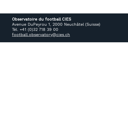
Observatoire du football CIES
Avenue DuPeyrou 1, 2000 Neuchâtel (Suisse)
Tél. +41 (0)32 718 39 00
football.observatory@cies.ch