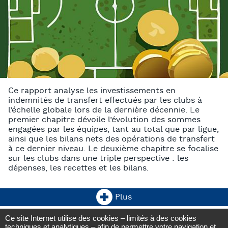
Ce rapport analyse les investissements en
indemnités de transfert effectués par les clubs à
l’échelle globale lors de la dernière décennie. Le
premier chapitre dévoile l’évolution des sommes
engagées par les équipes, tant au total que par ligue,
ainsi que les bilans nets des opérations de transfert
à ce dernier niveau. Le deuxième chapitre se focalise
sur les clubs dans une triple perspective : les
dépenses, les recettes et les bilans.
Plus
Ce site Internet utilise des cookies – limités à des cookies
Observatoire du football CIES
techniques et analytiques – afin de permettre votre navigation et