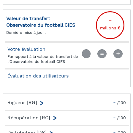
Valeur de transfert
-
Observatoire du football CIES
millions €
Dernière mise à jour :
Votre évaluation
Par rapport à la valeur de transfert de
l'Observatoire du football CIES
Évaluation des utilisateurs
Rigueur [RG]
-
/100
Capacité à minimiser les chances des adversaires par
une forte présence dans les duels
Récupération [RC]
-
/100
Capacité à minimiser les chances des adversaires par un
bon travail d’interception