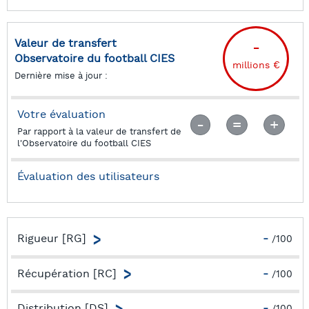
Valeur de transfert
-
Observatoire du football CIES
millions €
Dernière mise à jour :
Votre évaluation
Par rapport à la valeur de transfert de
l'Observatoire du football CIES
Évaluation des utilisateurs
Rigueur [RG]
-
/100
Capacité à minimiser les chances des adversaires par
une forte présence dans les duels
Récupération [RC]
-
/100
Capacité à minimiser les chances des adversaires par un
bon travail d’interception