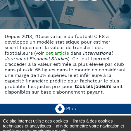
Depuis 2013, l’Observatoire du football CIES a
développé un modèle statistique pour estimer
scientifiquement la valeur de transfert des
footballeurs (voir
cet article
dans
International
Journal of Financial Studies
). Cet outil permet
d’accéder à la valeur estimée la plus élevée par club
dans plus de 65 ligues dans le monde en considérant
une marge de 10% supérieure et inférieure à la
capacité financière prédite pour l’acheteur le plus
probable. Les justes prix pour
tous les joueurs
sont
disponibles sur base d’abonnement payant.
Plus
Ce site Internet utilise des cookies – limités à des cookies
Observatoire du football CIES
techniques et analytiques – afin de permettre votre navigation et
Avenue DuPeyrou 1, 2000 Neuchâtel
améliorer votre expérience du site.