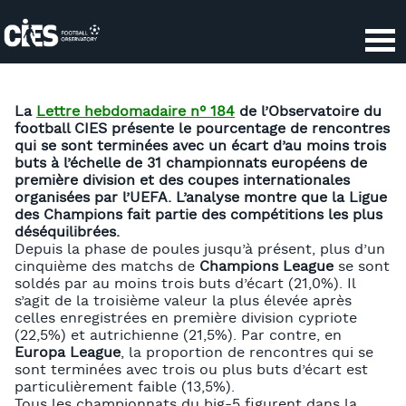
Panneau de gestion des cookies
La
Lettre hebdomadaire n° 184
de l’Observatoire du
football CIES présente le pourcentage de rencontres
qui se sont terminées avec un écart d’au moins trois
buts à l’échelle de 31 championnats européens de
première division et des coupes internationales
organisées par l’UEFA. L’analyse montre que la Ligue
des Champions fait partie des compétitions les plus
déséquilibrées.
Depuis la phase de poules jusqu’à présent, plus d’un
cinquième des matchs de
Champions League
se sont
soldés par au moins trois buts d’écart (21,0%). Il
s’agit de la troisième valeur la plus élevée après
celles enregistrées en première division cypriote
(22,5%) et autrichienne (21,5%). Par contre, en
Europa League
, la proportion de rencontres qui se
sont terminées avec trois ou plus buts d’écart est
particulièrement faible (13,5%).
Tous les championnats du big-5 figurent dans la