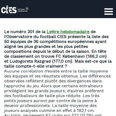
Panneau de gestion des cookies
Le numéro 201 de la
Lettre hebdomadaire
de
l’Observatoire du football CIES présente la liste des
50 équipes de 36 compétitions européennes ayant
aligné les plus grandes et les plus petites
compositions depuis le début de la saison. En tête
de classement on trouve FC København (186,2 cm)
et Ludogorets Razgrad (177,0 cm). Mais est-ce que la
taille compte-t-elle vraiment ?
Aucune corrélation n’existe entre la taille moyenne
des équipes et les résultats obtenus. Les différences
observées reflètent plutôt des divergences dans
l’approche du jeu. Alors que certains entraîneurs
privilégient les grands joueurs, d’autres préfèrent
des footballeurs de taille plus réduite. Les très
petits joueurs auront par contre de la peine à
devenir professionnels. La taille moyenne des
joueurs analysés culmine en effet à 182,1 cm.
Au total, seulement 67 clubs sur 572 (11,7%) ont