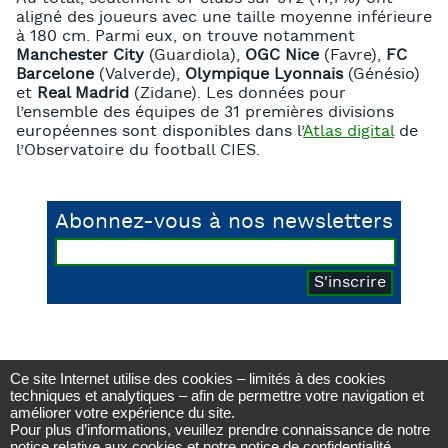
aligné des joueurs avec une taille moyenne inférieure
à 180 cm. Parmi eux, on trouve notamment
Manchester City
(Guardiola),
OGC Nice
(Favre),
FC
Barcelone
(Valverde),
Olympique Lyonnais
(Génésio)
et
Real Madrid
(Zidane). Les données pour
l’ensemble des équipes de 31 premières divisions
européennes sont disponibles dans l’
Atlas digital
de
l’Observatoire du football CIES.
Abonnez-vous à nos newsletters
Ce site Internet utilise des cookies – limités à des cookies
Observatoire du football CIES
techniques et analytiques – afin de permettre votre navigation et
Avenue DuPeyrou 1, 2000 Neuchâtel
améliorer votre expérience du site.
(Suisse)
Pour plus d’informations, veuillez prendre connaissance de notre
Tél. +41 (0)32 718 39 00
football.observatory@cies.ch
notice relative aux cookies
et notre
notice de confidentialité
.