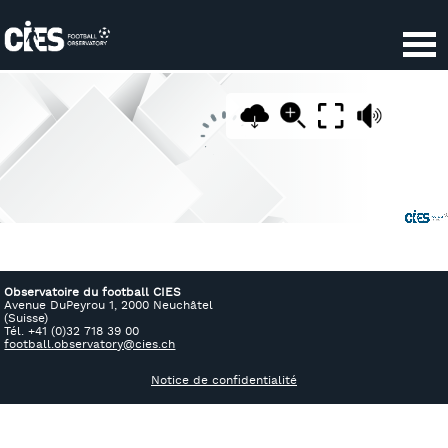
Panneau de gestion des cookies
Observatoire du football CIES
Avenue DuPeyrou 1, 2000 Neuchâtel
(Suisse)
Tél. +41 (0)32 718 39 00
football.observatory@cies.ch
Notice de confidentialité