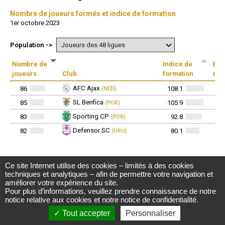
Ce site Internet utilise des cookies – limités à des cookies
Observatoire du football CIES
techniques et analytiques – afin de permettre votre navigation et
Avenue DuPeyrou 1, 2000 Neuchâtel
améliorer votre expérience du site.
(Suisse)
Pour plus d’informations, veuillez prendre connaissance de notre
Tél. +41 (0)32 718 39 00
football.observatory@cies.ch
notice relative aux cookies
et notre
notice de confidentialité
.
Tout accepter
Personnaliser
Notice de confidentialité