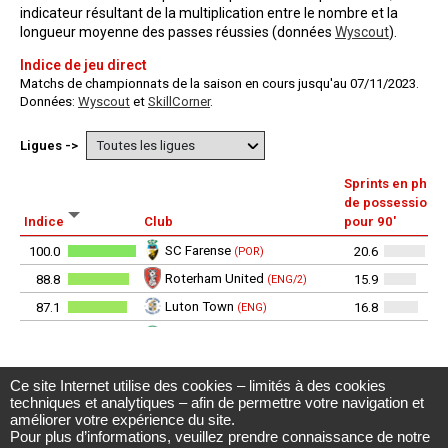
Ce site Internet utilise des cookies – limités à des cookies
Observatoire du football CIES
techniques et analytiques – afin de permettre votre navigation et
Avenue DuPeyrou 1, 2000 Neuchâtel
améliorer votre expérience du site.
(Suisse)
Pour plus d’informations, veuillez prendre connaissance de notre
Tél. +41 (0)32 718 39 00