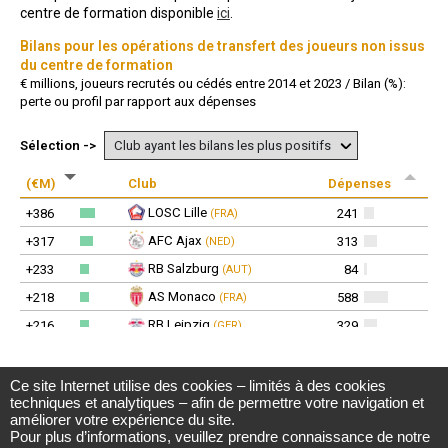
Ce site Internet utilise des cookies – limités à des cookies
Observatoire du football CIES
techniques et analytiques – afin de permettre votre navigation et
Avenue DuPeyrou 1, 2000 Neuchâtel
améliorer votre expérience du site.
(Suisse)
Pour plus d’informations, veuillez prendre connaissance de notre
Tél. +41 (0)32 718 39 00