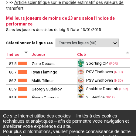
Ce site Internet utilise des cookies – limités à des cookies
Observatoire du football CIES
techniques et analytiques – afin de permettre votre navigation et
Avenue DuPeyrou 1, 2000 Neuchâtel
améliorer votre expérience du site.
(Suisse)
Pour plus d’informations, veuillez prendre connaissance de notre
Tél. +41 (0)32 718 39 00
football.observatory@cies.ch