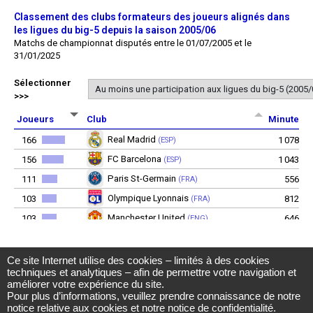
Ce site Internet utilise des cookies – limités à des cookies
Observatoire du football CIES
techniques et analytiques – afin de permettre votre navigation et
Avenue DuPeyrou 1, 2000 Neuchâtel
améliorer votre expérience du site.
(Suisse)
Pour plus d’informations, veuillez prendre connaissance de notre
Tél. +41 (0)32 718 39 00
football.observatory@cies.ch
notice relative aux cookies
et notre
notice de confidentialité
.