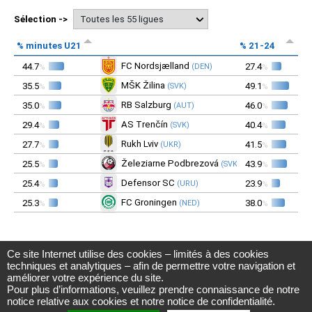
Ce site Internet utilise des cookies – limités à des cookies
Observatoire du football CIES
techniques et analytiques – afin de permettre votre navigation et
Avenue DuPeyrou 1, 2000 Neuchâtel
améliorer votre expérience du site.
(Suisse)
Pour plus d’informations, veuillez prendre connaissance de notre
Tél. +41 (0)32 718 39 00
football.observatory@cies.ch
notice relative aux cookies
et notre
notice de confidentialité
.