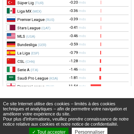
Ce site Internet utilise des cookies – limités à des cookies
Observatoire du football CIES
techniques et analytiques – afin de permettre votre navigation et
Avenue DuPeyrou 1, 2000 Neuchâtel
améliorer votre expérience du site.
(Suisse)
Pour plus d’informations, veuillez prendre connaissance de notre
Tél. +41 (0)32 718 39 00
football.observatory@cies.ch
notice relative aux cookies
et notre
notice de confidentialité
.
Tout accepter
Personnaliser
Notice de confidentialité